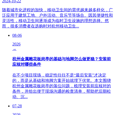
2024-10-22
随着城市化进程的加快，移动卫生间的需求越来越多样化，广
泛应用于建筑工地、户外活动、音乐节等场合。因其便捷性和
灵活性，移动卫生间逐渐成为临时卫生设施的理想选择。然
而，很多消费者在选购时对杭州移动卫生...
08-06
2026
→
杭州金属雕花板岗亭的基础与地脚怎么做更稳？安装前
应核对哪些条件
在不少项目现场，稳定性往往不是“最后安装”才决定
的，而是从基础和地脚方案开始就埋下伏笔。本文围绕
杭州金属雕花板岗亭的落位问题，梳理安装前应核对的
条件，并给出便于现场沟通的检查清单，帮助把后期松
动、沉...
07-28
2026