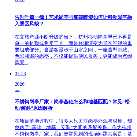
→
告别千篇一律！艺术岗亭与氟碳喷漆如何让移动岗亭融
入景区风貌？
在文旅产业不断升级的当下，杭州移动岗亭早已不再是
单一的执勤或售卖工具，而是逐渐演变为景区景观的重
要组成部分。当游客漫步于山水之间，一座造型别致、
色彩和谐的岗亭，不仅能提供便民服务，更能成为点缀
风景...
07-23
2026
→
不锈钢岗亭厂家：岗亭基础怎么和地基匹配？常见“松
动/倾斜”原因解析
在项目落地过程中，很多人只关注岗亭外观与材质，却
忽略了“基础—地基—安装”之间的匹配关系。作为杭州
不锈钢岗亭厂家，我们更常见到的现场问题其实是：基