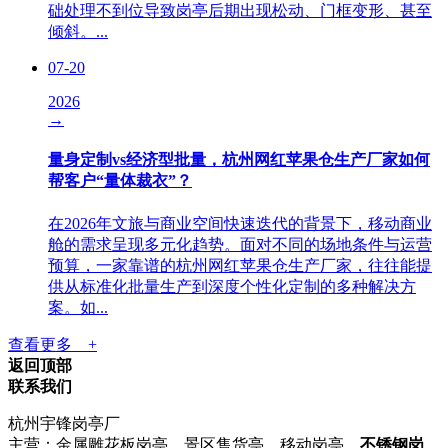
础处理不到位导致岗亭后期出现松动、门框变形、甚至
倾斜。...
07-20
2026
→
量身定制vs经济型批量，杭州网红苹果仓生产厂家如何
帮客户“量体裁衣”？
在2026年文旅与商业空间快速迭代的背景下，移动商业
舱的需求呈现多元化趋势。面对不同的场地条件与运营
预算，一家靠谱的杭州网红苹果仓生产厂家，往往能提
供从标准化批量生产到深度个性化定制的多种解决方
案。如...
查看更多 +
返回顶部
联系我们
杭州宇锋岗亭厂
主营：金属雕花板岗亭、景区售货亭、移动岗亭、
不锈钢岗